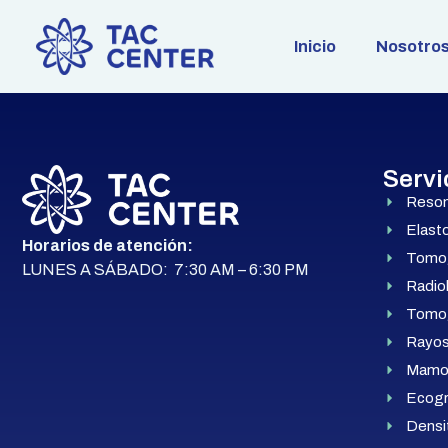
Inicio
Nosotro
Servi
Reson
Elast
Horarios de atención:
Tomogr
LUNES A SÁBADO: 7:30 AM – 6:30 PM
Radio
Tomog
Rayos 
Mamog
Ecogr
Densi