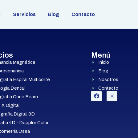
s
Servicios
Blog
Contacto
cios
Menú
ancia Magnética
Inicio
oresonancia
Blog
afía Espiral Multicorte
Nosotros
logía Dental
Contacto
rafía Cone Beam
X Digital
rafía Digital 3D
afía 4D - Doppler Color
tometría Ósea